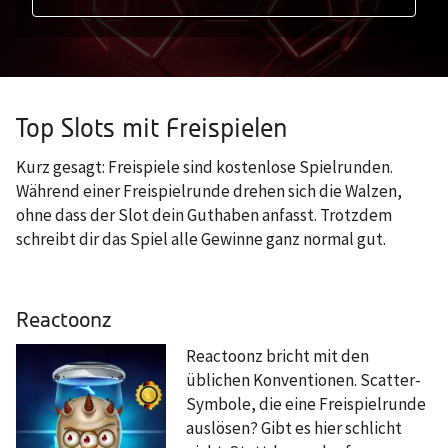
Top Slots mit Freispielen
Kurz gesagt: Freispiele sind kostenlose Spielrunden.
Während einer Freispielrunde drehen sich die Walzen,
ohne dass der Slot dein Guthaben anfasst. Trotzdem
schreibt dir das Spiel alle Gewinne ganz normal gut.
Reactoonz
Reactoonz bricht mit den
üblichen Konventionen. Scatter-
Symbole, die eine Freispielrunde
auslösen? Gibt es hier schlicht