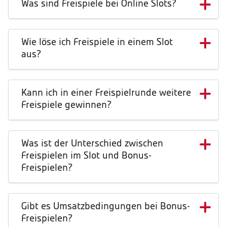
Was sind Freispiele bei Online Slots?
Wie löse ich Freispiele in einem Slot
aus?
Kann ich in einer Freispielrunde weitere
Freispiele gewinnen?
Was ist der Unterschied zwischen
Freispielen im Slot und Bonus-
Freispielen?
Gibt es Umsatzbedingungen bei Bonus-
Freispielen?