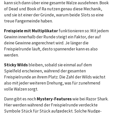
kann sich dann über eine gesamte Walze ausdehnen. Book
of Dead und Book of Ra nutzen genau diese Mechanik,
und sie ist einer der Gründe, warum beide Slots so eine
treue Fangemeinde haben.
Freispiele mit Multiplikator
funktionieren so: Mit jedem
Gewinn innerhalb der Runde steigt ein Faktor, der auf
deine Gewinne angerechnet wird. Je länger die
Freispielrunde läuft, desto spannender kann es also
werden.
Sticky Wilds
bleiben, sobald sie einmal auf dem
Spielfeld erscheinen, während der gesamten
Freispielrunde an ihrem Platz. Die Zahl der Wilds wächst
also mit jeder weiteren Drehung, was für zunehmend
volle Walzen sorgt.
Dann gibt es noch
Mystery-Features
wie bei Razor Shark.
Hier werden während der Freispielrunde verdeckte
Symbole Stück für Stück aufgedeckt. Solche Nudge-