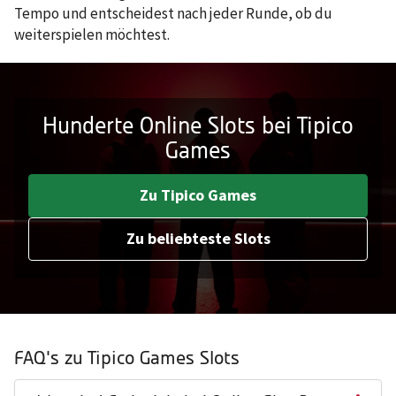
Tempo und entscheidest nach jeder Runde, ob du
weiterspielen möchtest.
Hunderte Online Slots bei Tipico
Games
Zu Tipico Games
Zu beliebteste Slots
FAQ's zu Tipico Games Slots