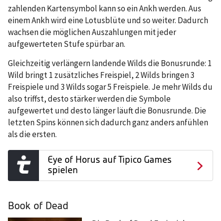
zahlenden Kartensymbol kann so ein Ankh werden. Aus
einem Ankh wird eine Lotusblüte und so weiter. Dadurch
wachsen die möglichen Auszahlungen mit jeder
aufgewerteten Stufe spürbar an.
Gleichzeitig verlängern landende Wilds die Bonusrunde: 1
Wild bringt 1 zusätzliches Freispiel, 2 Wilds bringen 3
Freispiele und 3 Wilds sogar 5 Freispiele. Je mehr Wilds du
also triffst, desto stärker werden die Symbole
aufgewertet und desto länger läuft die Bonusrunde. Die
letzten Spins können sich dadurch ganz anders anfühlen
als die ersten.
Eye of Horus auf Tipico Games
spielen
Book of Dead