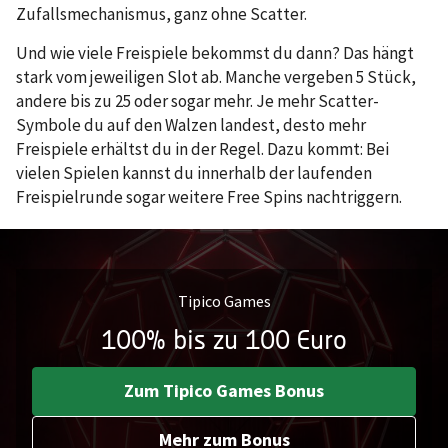
Zufallsmechanismus, ganz ohne Scatter.
Und wie viele Freispiele bekommst du dann? Das hängt
stark vom jeweiligen Slot ab. Manche vergeben 5 Stück,
andere bis zu 25 oder sogar mehr. Je mehr Scatter-
Symbole du auf den Walzen landest, desto mehr
Freispiele erhältst du in der Regel. Dazu kommt: Bei
vielen Spielen kannst du innerhalb der laufenden
Freispielrunde sogar weitere Free Spins nachtriggern.
Tipico Games
100% bis zu 100 Euro
Zum Tipico Games Bonus
Mehr zum Bonus