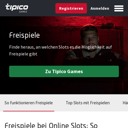
Registrieren
Anmelden
Freispiele
Finde heraus, an welchen Slots es die Möglichkeit auf
Freispiele gibt
Zu Tipico Games
So funktionieren Freispiele
Top Slots mit Freispielen
Hä
Freispiele bei Online Slots: So