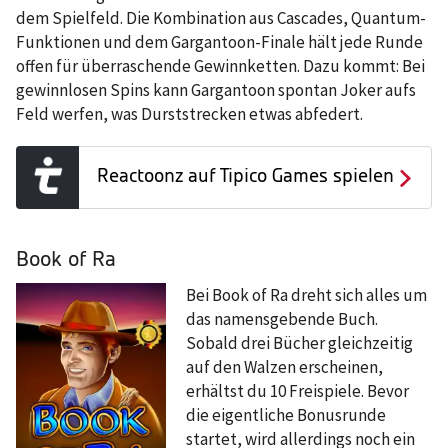
dem Spielfeld. Die Kombination aus Cascades, Quantum-
Funktionen und dem Gargantoon-Finale hält jede Runde
offen für überraschende Gewinnketten. Dazu kommt: Bei
gewinnlosen Spins kann Gargantoon spontan Joker aufs
Feld werfen, was Durststrecken etwas abfedert.
Reactoonz auf Tipico Games spielen
Book of Ra
Bei Book of Ra dreht sich alles um
das namensgebende Buch.
Sobald drei Bücher gleichzeitig
auf den Walzen erscheinen,
erhältst du 10 Freispiele. Bevor
die eigentliche Bonusrunde
startet, wird allerdings noch ein