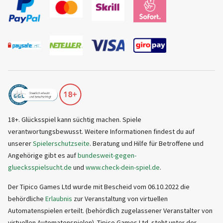
18+. Glücksspiel kann süchtig machen. Spiele
verantwortungsbewusst. Weitere Informationen findest du auf
unserer
Spielerschutzseite
. Beratung und Hilfe für Betroffene und
Angehörige gibt es auf
bundesweit-gegen-
gluecksspielsucht.de
und
www.check-dein-spiel.de
.
Der Tipico Games Ltd wurde mit Bescheid vom 06.10.2022 die
behördliche
Erlaubnis
zur Veranstaltung von virtuellen
Automatenspielen erteilt. (behördlich zugelassener Veranstalter von
virtuellen Automatenspielen). Tipico Games Ltd. steht unter der