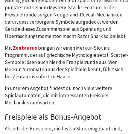
Gaming gut aufgehoben. Der Slot spielt unter Wasser und
punktet mit seinem Mystery-Stacks-Feature. In der
Freispielrunde sorgen Nudge-and-Reveal-Mechaniken
dafür, dass verborgene Symbole aufgedeckt werden.
Gerade dieses Zusammenspiel aus Spannung und
Überraschungsmomenten macht Razor Shark so beliebt.
Mit
Zentaurus
bringen wir einen Merkur-Slot ins
Programm, der auf griechische Mythologie setzt. Scatter-
Symbole lösen auch hier die Freispielrunde aus. Wer
Merkur-Automaten aus der Spielhalle kennt, fühlt sich
bei Zentaurus sofort zu Hause.
In unserem Angebot findest du noch viele weitere
Spielautomaten, die mit interessanten Freispiel-
Mechaniken aufwarten.
Freispiele als Bonus-Angebot
Abseits der Freispiele, die fest in Slots eingebaut sind,